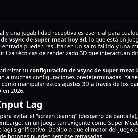
ual y una jugabilidad receptiva es esencial para cualq
 de vsync de super meat boy 3d
, lo que está en ju
 entrada pueden resultar en un salto fallido y una m
tiliza técnicas de renderizado 3D que interactúan d
ptimizar tu
configuración de vsync de super meat 
tan a muchas configuraciones predeterminadas. Ya se
 cómo manipular estos ajustes 3D a través de los pan
o en 2026.
Input Lag
 para evitar el "screen tearing" (desgarro de pantalla
n embargo, en un juego tan exigente como Super Meat
lag) significativo. Debido a que el motor del juego e
 de botones pueden sentirse retrasadas.