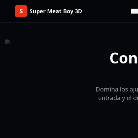
S
Super Meat Boy 3D
L
Con
Domina los aju
entrada y el 