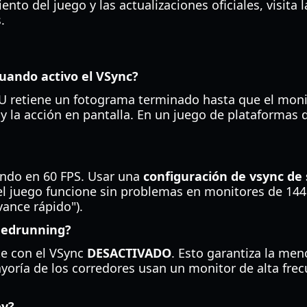
to del juego y las actualizaciones oficiales, visita 
.
cuando activo el VSync?
U retiene un fotograma terminado hasta que el monito
n y la acción en pantalla. En un juego de plataformas 
sando en 60 FPS. Usar una
configuración de vsync de
l juego funcione sin problemas en monitores de 144H
vance rápido").
peedrunning?
te con el VSync
DESACTIVADO
. Esto garantiza la men
oría de los corredores usan un monitor de alta frecu
oy?