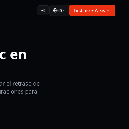
ES
Find more Wikis
c en
r el retraso de
uraciones para