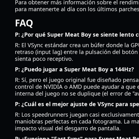
Para obtener más información sobre el rendimien
para mantenerte al día con los últimos parches
FAQ
P: ¿Por qué Super Meat Boy se siente lento 
R: El VSync estándar crea un búfer donde la GP
retraso (input lag) entre la pulsación del botó
sienta poco receptivo.
P: ¿Puedo jugar a Super Meat Boy a 144Hz?
R: Sí, pero el juego original fue diseñado pen
control de NVIDIA o AMD puede ayudar a que e
interna del juego no se duplique (el error de "a
P: ¿Cuál es el mejor ajuste de VSync para s
R: Los speedrunners juegan casi exclusivamen
maniobras perfectas en cada fotograma. La may
impacto visual del desgarro de pantalla.
P: ¿Funciona "Fast Sync" para Super Meat B