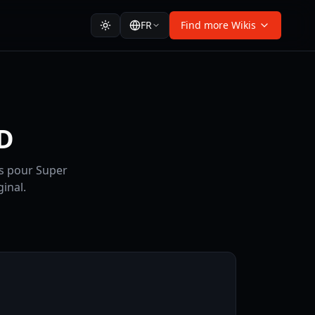
FR
Find more Wikis
3D
es pour Super
inal.