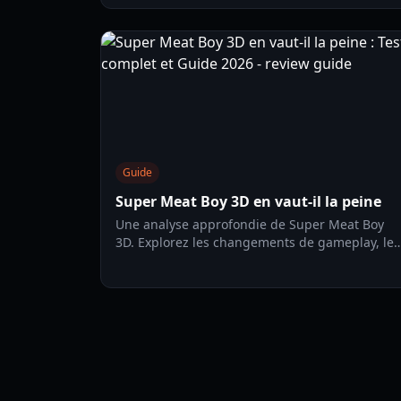
préserve la difficulté légendaire et les
commandes précises de la série en 2026.
Guide
Super Meat Boy 3D en vaut-il la peine
Une analyse approfondie de Super Meat Boy
3D. Explorez les changements de gameplay, les
pics de difficulté et les paramètres experts pou
décider si cette transition 3D en vaut la peine.