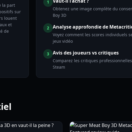
Vaut-il l'achat ?
1
 la part
Obtenez une image complète du consens
ositifs sur
Boy 3D
rs louent
eaux et
Analyse approfondie de Metacriti
2
té de
Voyez comment les scores individuels s
jeux vidéo
Avis des joueurs vs critiques
3
Comparez les critiques professionnelle
Steam
iel